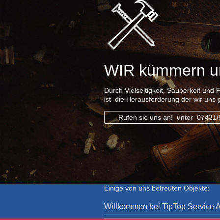
WIR kümmern u
Durch Vielseitigkeit, Sauberkeit und 
ist die Herausforderung der wir uns 
Rufen sie uns an! unter 07431/5
Einige von uns betreuten Objekte:
Willkommen bei TipTop Service Al