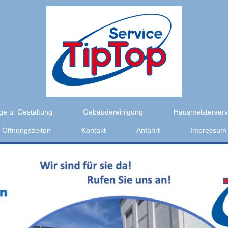
ge u. Gestaltung
Gebäudereinigung
Hausmeisterserv
Öffnungszeiten
Kontakt
Anfahrt
Impressum