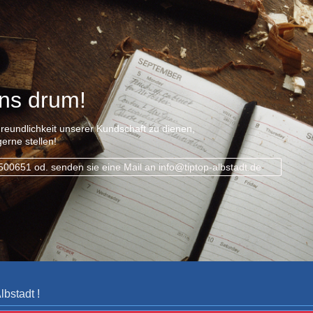
ns drum!
Freundlichkeit unserer Kundschaft zu dienen,
gerne stellen!
00651 od. senden sie eine Mail an info@tiptop-albstadt.de
bstadt !